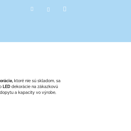
Nákupný
Hľadať
Prihlásenie
košík
orácie,
ktoré nie sú skladom, sa
 o
LED
dekorácie na zákazkovú
 dopytu a kapacity vo výrobe,