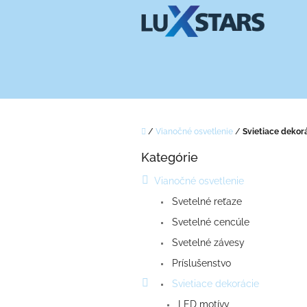
Prejsť
na
obsah
Domov
/
Vianočné osvetlenie
/
Svietiace dekor
B
Kategórie
o
Preskočiť
kategórie
č
Vianočné osvetlenie
n
Svetelné reťaze
ý
p
Svetelné cencúle
a
Svetelné závesy
n
e
Príslušenstvo
l
Svietiace dekorácie
LED motívy