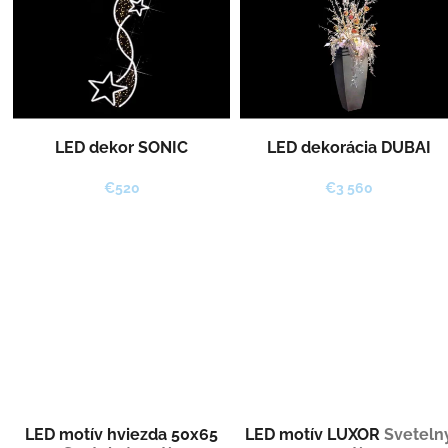
p
o
i
d
s
u
p
k
r
t
o
o
d
v
LED dekor SONIC
LED dekorácia DUBAI
u
k
€520
€3 560
t
o
v
LED motív hviezda 50x65
LED motív LUXOR
Sveteln