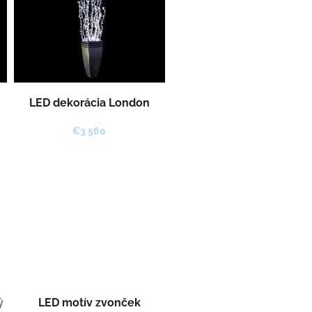
LED dekorácia London
€3 560
ý
LED motív zvonček