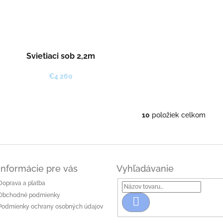
Svietiaci sob 2,2m
€4 260
10
položiek celkom
O
v
l
á
d
a
Informácie pre vás
Vyhľadávanie
c
Doprava a platba
i
e
Obchodné podmienky
Hľadať
p
Podmienky ochrany osobných údajov
r