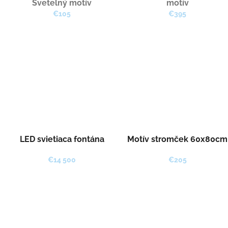
Svetelný motív
motív
€105
€395
LED svietiaca fontána
Motív stromček 60x80cm
€14 500
€205