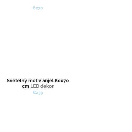
€270
Svetelný motív anjel 60x70
cm
LED dekor
€239