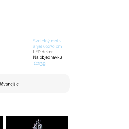
Svetelný motív
anjel 60x70 cm
LED dekor
Na objednávku
€239
dávanejšie