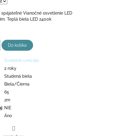
 spájateľné Vianočné osvetlenie LED
8m. Teplá biela LED 2400k
Do košíka
Svetelné cencúle
2 roky
Studená biela
Biela/Čierna
65
2m
oj
:
NIE
Áno