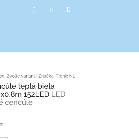
Nákupný
Hľadať
Prihlásenie
košík
ód:
Zvoľte variant
|
Značka:
Tronix NL
cúle teplá biela
2x0,8m 152LED
LED
é cencúle
nt