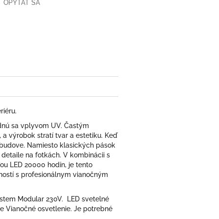
OPÝTAŤ SA
book
iéru.
padnú sa vplyvom UV. Častým
 výrobok stratí tvar a estetiku. Keď
 budove. Namiesto klasických pások
detaile na fotkách. V kombinácii s
u LED 20000 hodín, je tento
eností s profesionálnym vianočným
ystem Modular 230V. LED svetelné
e Vianočné osvetlenie. Je potrebné