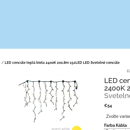
e
/
LED cencúle teplá biela 2400K 2x0,8m 152LED
LED Svetelné cencúle
K
LED cen
2400K 
Sveteln
€54
Jednotková
Zvoľte varia
cena:
Farba Kábla