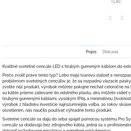
TLAČ
Twitter
Face
Popis
Diskusia
Kvalitné svetelné cencúle LED s hrubým gumeným káblom do exter
Prečo zvoliť práve tento typ? Lebo majú tvarovú stálosť a neroz
problémom svetelných cencúľov je, že sa rozpadnú viazacie pásky, a
zvolíte náš produkt, výrobok môžete pokojne nechať celoročne na
sú káble priamo zalievané do odolného plastu, ako môžete vidieť v 
hrubými gumenými káblami, vysokým IP65 a minimálnou životnosťo
výrobok z hľadiska investície najrozumnejšia voľba. 20 rokov skús
osvetlením, nás naučilo používať výhradne tento produkt.
Svetelné cencúle sa dajú do seba spájať pomocou systému Pro S
cencúle sa dodávajú bez zdrojového kábla, jedná sa o profesionáln
dokúpiť požadované množstvo a potrebné príslušenstvo.