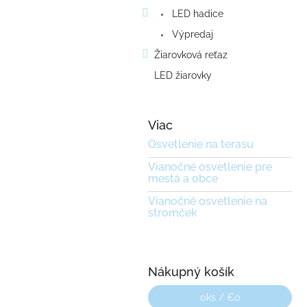
LED hadice
Výpredaj
Žiarovková reťaz
LED žiarovky
Viac
Osvetlenie na terasu
Vianočné osvetlenie pre
mestá a obce
Vianočné osvetlenie na
stromček
Nákupný košík
0
ks /
€0