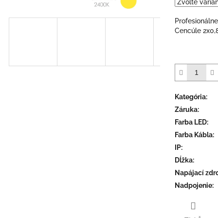
Profesionálne
Cencúle 2x0,
Kategória
:
Záruka
:
Farba LED
:
Farba Kábla
:
IP
:
Dĺžka
:
Napájací zdr
Nadpojenie
: