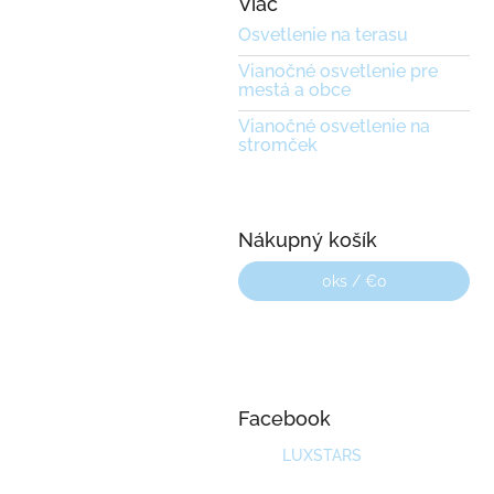
Viac
l
Osvetlenie na terasu
Vianočné osvetlenie pre
mestá a obce
Vianočné osvetlenie na
stromček
Nákupný košík
0
ks /
€0
Facebook
LUXSTARS