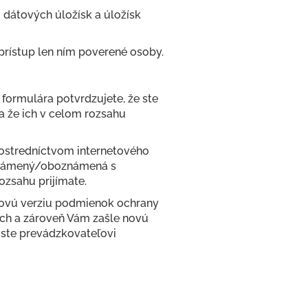
u dátových úložísk a úložísk
prístup len ním poverené osoby.
formulára potvrdzujete, že ste
 že ich v celom rozsahu
rostredníctvom internetového
oznámený/oboznámená s
zsahu prijímate.
Novú verziu podmienok ochrany
ach a zároveň Vám zašle novú
 ste prevádzkovateľovi