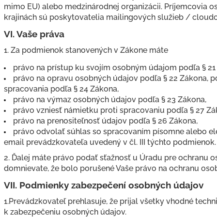
mimo EU) alebo medzinárodnej organizácii. Príjemcovia os
krajinách sú poskytovatelia mailingových služieb / cloudo
VI.
Vaše práva
1. Za podmienok stanovených v Zákone máte
právo na prístup ku svojím osobným údajom podľa § 21
právo na opravu osobných údajov podľa § 22 Zákona, 
spracovania podľa § 24 Zákona,
právo na výmaz osobných údajov podľa § 23 Zákona,
právo vzniesť námietku proti spracovaniu podľa § 27 Zá
právo na prenositeľnosť údajov podľa § 26 Zákona,
právo odvolať súhlas so spracovaním písomne alebo el
email prevádzkovateľa uvedený v čl. III týchto podmienok.
2. Ďalej máte právo podať sťažnosť u Úradu pre ochranu o
domnievate, že bolo porušené Vaše právo na ochranu oso
VII.
Podmienky zabezpečení osobných údajov
1.Prevádzkovateľ prehlasuje, že prijal všetky vhodné tech
k zabezpečeniu osobných údajov.