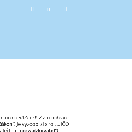
Nákupný
Hľadať
Prihlásenie
košík
ákona č. 18/2018 Z.z. o ochrane
Zákon
“) je vyzdob. si s.r.o.……. IČO
ďalej len: „
prevádzkovateľ
“).