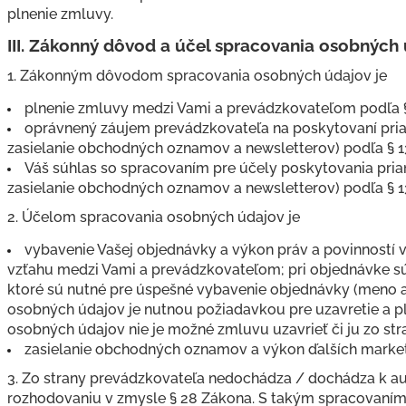
plnenie zmluvy.
III.
Zákonný dôvod a účel spracovania osobných 
1. Zákonným dôvodom spracovania osobných údajov je
plnenie zmluvy medzi Vami a prevádzkovateľom podľa § 
oprávnený záujem prevádzkovateľa na poskytovaní pri
zasielanie obchodných oznamov a newsletterov) podľa § 13 
Váš súhlas so spracovaním pre účely poskytovania pri
zasielanie obchodných oznamov a newsletterov) podľa § 13
2. Účelom spracovania osobných údajov je
vybavenie Vašej objednávky a výkon práv a povinností
vzťahu medzi Vami a prevádzkovateľom; pri objednávke s
ktoré sú nutné pre úspešné vybavenie objednávky (meno a 
osobných údajov je nutnou požiadavkou pre uzavretie a p
osobných údajov nie je možné zmluvu uzavrieť či ju zo str
zasielanie obchodných oznamov a výkon ďalších marketi
3. Zo strany prevádzkovateľa nedochádza / dochádza k 
rozhodovaniu v zmysle § 28 Zákona. S takým spracovaním 