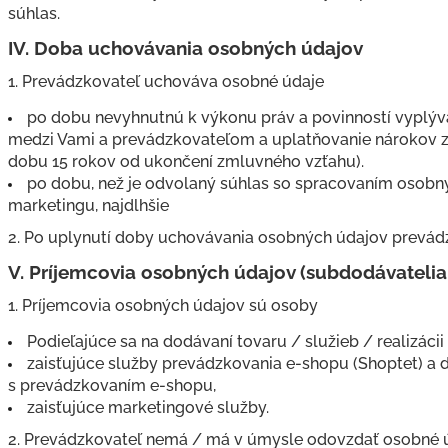
súhlas.
IV.
Doba uchovávania osobných údajov
1. Prevádzkovateľ uchováva osobné údaje
po dobu nevyhnutnú k výkonu práv a povinností vyplýv
medzi Vami a prevádzkovateľom a uplatňovanie nárokov z
dobu 15 rokov od ukončení zmluvného vzťahu).
po dobu, než je odvolaný súhlas so spracovaním osobn
marketingu, najdlhšie
2. Po uplynutí doby uchovávania osobných údajov prevád
V.
Príjemcovia osobných údajov (subdodávatelia
1. Príjemcovia osobných údajov sú osoby
Podieľajúce sa na dodávaní tovaru / služieb / realizácii
zaisťujúce služby prevádzkovania e-shopu (Shoptet) a ďa
s prevádzkovaním e-shopu,
zaisťujúce marketingové služby.
2. Prevádzkovateľ nemá / má v úmysle odovzdať osobné úda