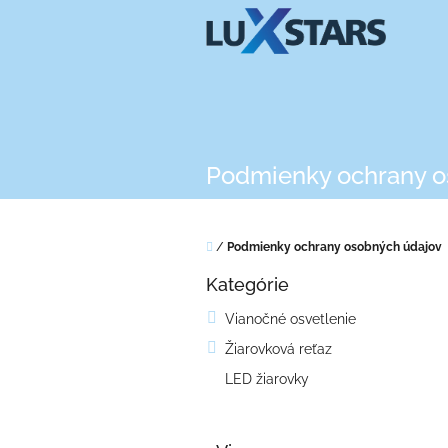
Prejsť
na
obsah
Podmienky ochrany o
Domov
/
Podmienky ochrany osobných údajov
B
Kategórie
o
Preskočiť
kategórie
č
Vianočné osvetlenie
n
Žiarovková reťaz
ý
p
LED žiarovky
a
n
e