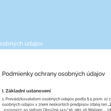
sobných údajov
Podmienky ochrany osobných údajov
I.
Základní ustanovení
1. Prevádzkovateľom osobných údajov podľa § 5 písm. o) z
osobných údajov v znení neskorších predpisov (ďalej len „
…
52010937
…so sídlom
Okružná 143/36, 985 26 Málinec
….. (