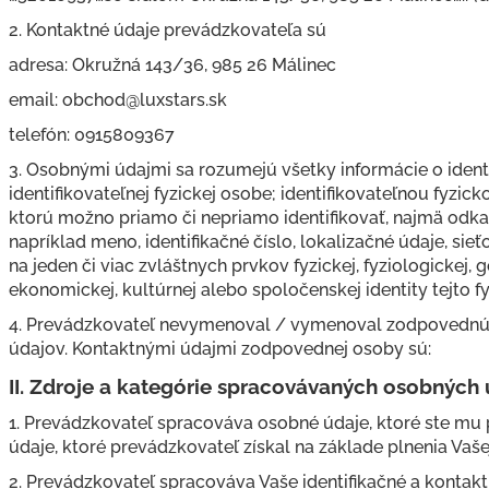
2. Kontaktné údaje prevádzkovateľa sú
adresa: Okružná 143/36, 985 26 Málinec
email: obchod@luxstars.sk
telefón: 0915809367
3. Osobnými údajmi sa rozumejú všetky informácie o ident
identifikovateľnej fyzickej osobe; identifikovateľnou fyzic
ktorú možno priamo či nepriamo identifikovať, najmä odkaz
napríklad meno, identifikačné číslo, lokalizačné údaje, sie
na jeden či viac zvláštnych prvkov fyzickej, fyziologickej, g
ekonomickej, kultúrnej alebo spoločenskej identity tejto f
4. Prevádzkovateľ nevymenoval / vymenoval zodpovednú
údajov. Kontaktnými údajmi zodpovednej osoby sú:
II.
Zdroje a kategórie spracovávaných osobných 
1. Prevádzkovateľ spracováva osobné údaje, ktoré ste mu
údaje, ktoré prevádzkovateľ získal na základe plnenia Vaš
2. Prevádzkovateľ spracováva Vaše identifikačné a kontakt