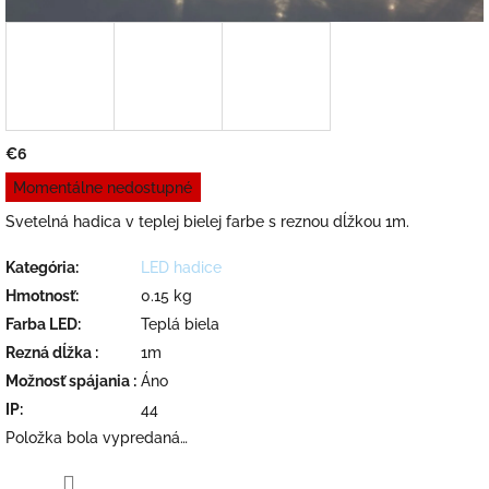
€6
Jednotková
Momentálne nedostupné
cena:
Svetelná hadica v teplej bielej farbe s reznou dĺžkou 1m.
Kategória
:
LED hadice
Hmotnosť
:
0.15 kg
Farba LED
:
Teplá biela
Rezná dĺžka
:
1m
Možnosť spájania
:
Áno
IP
:
44
Položka bola vypredaná…