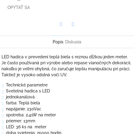
OPÝTAŤ SA
Twitter
Facebook
Popis
Diskusia
LED hadica v prevedení teplá biela s reznou dĺžkou jeden meter.
Je často používaná pri výrobe alebo repase vianočných dekorácii,
nakoľko je veľmi ohybná, čo zaručuje lepšiu manipuláciu pri práci.
Taktiež je vysoko odolná voči UV.
Technické parametre
Svetelná hadica s LED
jednokanálová
farba: Teplá biela
napájanie: 230Vac
spotreba: 2,41W na meter
priemer: 13mm
LED: 36 ks na meter
doba svietenia: 25000 hodín