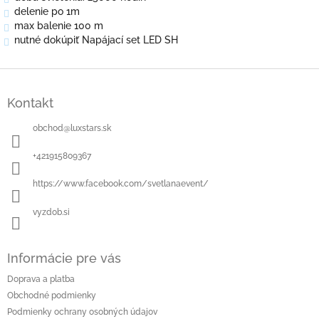
delenie po 1m
max balenie 100 m
nutné dokúpiť Napájací set LED SH
Z
á
Kontakt
p
ä
obchod
@
luxstars.sk
t
i
+421915809367
e
https://www.facebook.com/svetlanaevent/
vyzdob.si
Informácie pre vás
Doprava a platba
Obchodné podmienky
Podmienky ochrany osobných údajov