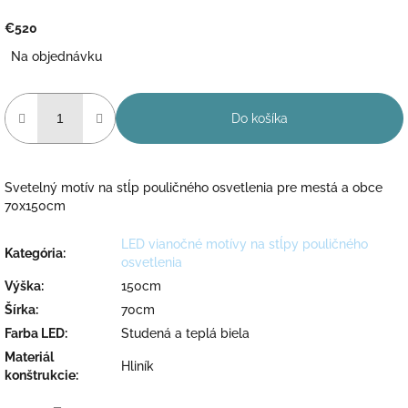
€520
Jednotková
Na objednávku
cena:
Do košíka
Svetelný motív na stĺp pouličného osvetlenia pre mestá a obce
70x150cm
LED vianočné motívy na stĺpy pouličného
Kategória
:
osvetlenia
Výška
:
150cm
Šírka
:
70cm
Farba LED
:
Studená a teplá biela
Materiál
Hliník
konštrukcie
: