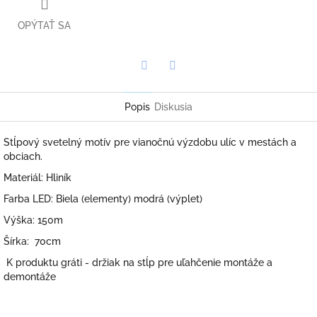
OPÝTAŤ SA
Twitter
Facebook
Popis
Diskusia
Stĺpový svetelný motív pre vianočnú výzdobu ulíc v mestách a
obciach.
Materiál: Hliník
Farba LED: Biela (elementy) modrá (výplet)
Výška: 150m
Šírka: 70cm
K produktu gráti - držiak na stĺp pre uľahčenie montáže a
demontáže