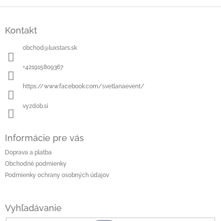
Z
á
Kontakt
p
ä
obchod
@
luxstars.sk
t
i
+421915809367
e
https://www.facebook.com/svetlanaevent/
vyzdob.si
Informácie pre vás
Doprava a platba
Obchodné podmienky
Podmienky ochrany osobných údajov
Vyhľadávanie