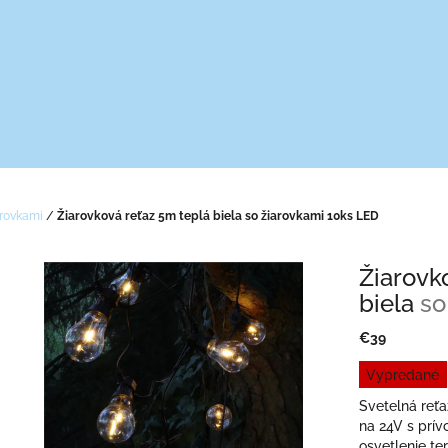
arovkami
/
Žiarovková reťaz 5m teplá biela
so žiarovkami 10ks LED
Žiarovk
biela
so
€39
Jednotková
Vypredané
cena:
Svetelná reťa
na 24V s prí
osvetlenie ter