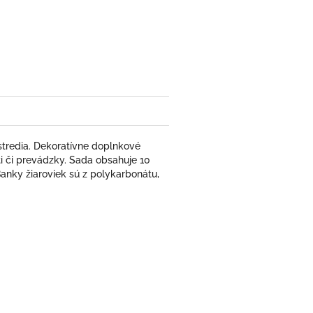
book
stredia. Dekoratívne doplnkové
i či prevádzky. Sada obsahuje 10
anky žiaroviek sú z polykarbonátu,