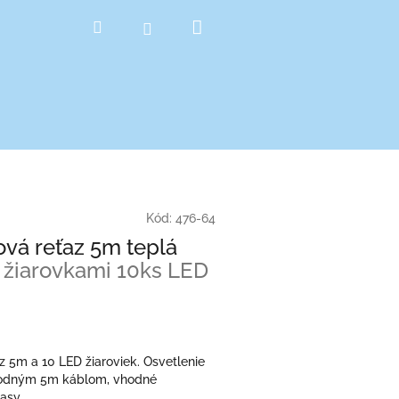
Nákupný
Hľadať
Prihlásenie
košík
Kód:
476-64
ová reťaz 5m teplá
 žiarovkami 10ks LED
z 5m a 10 LED žiaroviek. Osvetlenie
vodným 5m káblom, vhodné
asy.