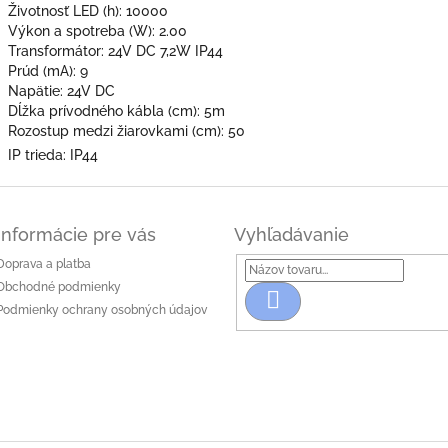
Životnosť LED (h): 10000
Výkon a spotreba (W): 2.00
Transformátor: 24V DC 7,2W IP44
Prúd (mA): 9
Napätie: 24V DC
Dĺžka prívodného kábla (cm): 5m
Rozostup medzi žiarovkami (cm): 50
IP trieda: IP44
Informácie pre vás
Vyhľadávanie
Doprava a platba
Obchodné podmienky
Hľadať
Podmienky ochrany osobných údajov