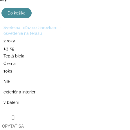
Do košíka
Svetelná reťaz so žiarovkami -
osvetlenie na terasu
2 roky
1.3 kg
Teplá biela
Čierna
10ks
NIE
exteriér a interiér
v balení
OPÝTAŤ SA