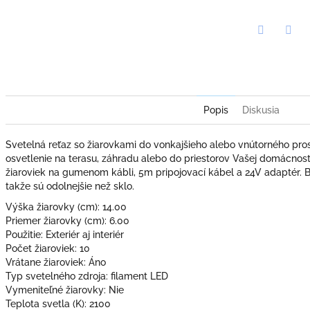
Twitter
Face
Popis
Diskusia
Svetelná reťaz so žiarovkami do vonkajšieho alebo vnútorného pro
osvetlenie na terasu, záhradu alebo do priestorov Vašej domácnost
žiaroviek na gumenom kábli, 5m pripojovací kábel a 24V adaptér. B
takže sú odolnejšie než sklo.
Výška žiarovky (cm): 14.00
Priemer žiarovky (cm): 6.00
Použitie: Exteriér aj interiér
Počet žiaroviek: 10
Vrátane žiaroviek: Áno
Typ svetelného zdroja: filament LED
Vymeniteľné žiarovky: Nie
Teplota svetla (K): 2100