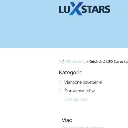
Prejsť
na
obsah
Domov
/
LED žiarovky
/
Odolnáná LED žiarovka
B
Kategórie
o
Preskočiť
kategórie
č
Vianočné osvetlenie
n
Žiarovková reťaz
ý
p
LED žiarovky
a
n
e
Viac
l