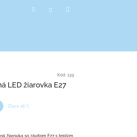
Nákupný
Hľadať
Prihlásenie
košík
Kód:
139
á LED žiarovka E27
Zľava 28 %
ná žiarovka so závitom E27 s teplým