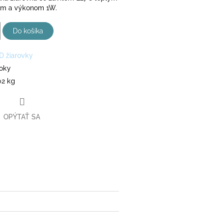
lom a výkonom 1W.
Do košíka
D žiarovky
roky
02 kg
OPÝTAŤ SA
book