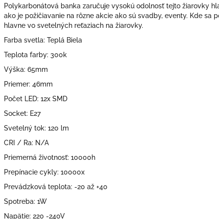
Polykarbonátová banka zaručuje vysokú odolnosť tejto žiarovky hl
ako je požičiavanie na rôzne akcie ako sú svadby, eventy. Kde sa 
hlavne vo svetelných reťaziach na žiarovky.
Farba svetla: Teplá Biela
Teplota farby: 300k
Výška: 65mm
Priemer: 46mm
Počet LED: 12x SMD
Socket: E27
Svetelný tok: 120 lm
CRI / Ra: N/A
Priemerná životnosť: 10000h
Prepínacie cykly: 10000x
Prevádzková teplota: -20 až +40
Spotreba: 1W
Napätie: 220 -240V