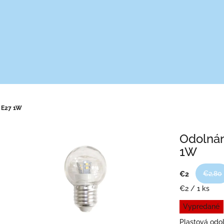
 E27 1W
Odolnán
1W
€2,80
€2
Jednotková
€2 / 1 ks
cena:
Vypredané
Plastová odol