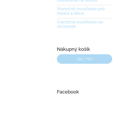
Osvetlenie na terasu
Vianočné osvetlenie pre
mestá a obce
Vianočné osvetlenie na
stromček
Nákupný košík
0
ks /
€0
Facebook