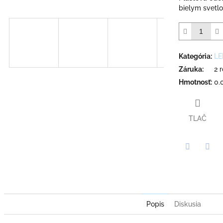
bielym svet
Kategória
:
LE
Záruka
:
2 
Hmotnosť
:
0.
TLAČ
Twitter
Face
Popis
Diskusia