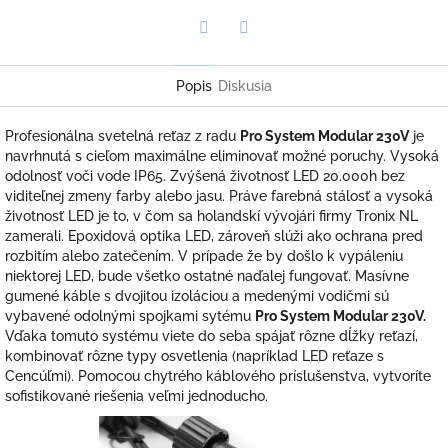
Twitter
Facebook
Popis
Diskusia
Profesionálna svetelná reťaz z radu
Pro System Modular 230V
je
navrhnutá s cieľom maximálne eliminovať možné poruchy. Vysoká
odolnosť voči vode IP65. Zvýšená životnosť LED 20.000h bez
viditeľnej zmeny farby alebo jasu. Práve farebná stálosť a vysoká
životnosť LED je to, v čom sa holandskí vývojári firmy Tronix NL
zamerali. Epoxidová optika LED, zároveň slúži ako ochrana pred
rozbitím alebo zatečením. V prípade že by došlo k vypáleniu
niektorej LED, bude všetko ostatné naďalej fungovať. Masívne
gumené káble s dvojitou izoláciou a medenými vodičmi sú
vybavené odolnými spojkami sytému
Pro System Modular 230V.
Vďaka tomuto systému viete do seba spájať rôzne dĺžky reťazí,
kombinovať rôzne typy osvetlenia (napríklad LED reťaze s
Cencúľmi). Pomocou chytrého káblového príslušenstva, vytvoríte
sofistikované riešenia veľmi jednoducho.