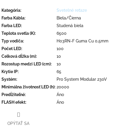
Kategória
:
Svetelné reťaze
Farba Kábla
:
Biela/Čierna
Farba LED
:
Studená biela
Teplota svetla (K)
:
6500
Typ vodiča
:
H03RN-F Guma Cu 0,5mm
Počet LED
:
100
Celková dĺžka (m)
:
10
Rozostup medzi LED (cm)
:
10
Krytie IP
:
65
Systém
:
Pro System Modular 230V
Minimálna životnosť LED (h)
:
20000
Predĺžiteľné
:
Áno
FLASH efekt
:
Áno
OPÝTAŤ SA