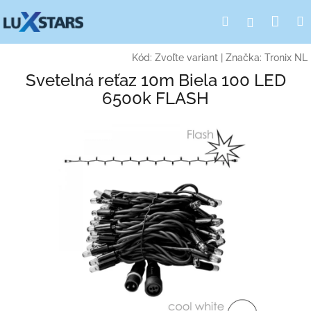
Prejsť
Nák
Hľadať
Prihlásen
na
obsah
koší
Kód:
Zvoľte variant
|
Značka:
Tronix NL
Svetelná reťaz 10m Biela 100 LED
6500k FLASH