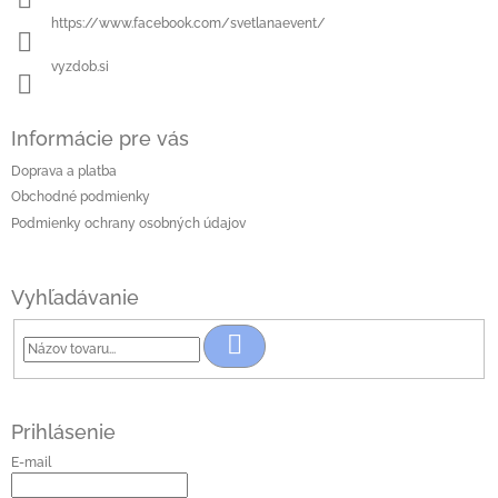
e
https://www.facebook.com/svetlanaevent/
vyzdob.si
Informácie pre vás
Doprava a platba
Obchodné podmienky
Podmienky ochrany osobných údajov
Vyhľadávanie
Hľadať
Prihlásenie
E-mail