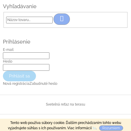
Vyhľadávanie
Hľadať
Prihlásenie
E-mail
Heslo
Prihlásiť sa
Nová registrácia
Zabudnuté heslo
Svetelná reťaz na terasu
Copyright 2026
LUXSTARS
. Všetky práva vyhradené.
Vytvoril Shoptet
Tento web používa súbory cookie. Ďalším prechádzaním tohto webu
vyjadrujete súhlas s ich používaním. Viac informácií
tu
.
Rozumiem