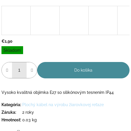
€1,90
Jednotková
Skladom
cena:
Do košíka
Vysoko kvalitná objímka E27 so silikónovým tesnením IP44
Kategória
:
Plochý kábel na výrobu žiarovkovej reťaze
Záruka
:
2 roky
Hmotnosť
:
0.03 kg