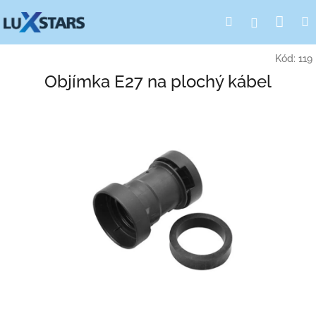
Prejsť
Nák
Hľadať
Prihlásen
na
obsah
koší
Kód:
119
Objímka E27 na plochý kábel