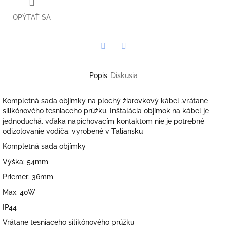
OPÝTAŤ SA
Twitter
Facebook
Popis
Diskusia
Kompletná sada objímky na plochý žiarovkový kábel ,vrátane
silikónového tesniaceho prúžku. Inštalácia objímok na kábel je
jednoduchá, vďaka napichovacím kontaktom nie je potrebné
odizolovanie vodiča. vyrobené v Taliansku
Kompletná sada objímky
Výška: 54mm
Priemer: 36mm
Max. 40W
IP44
Vrátane tesniaceho silikónového prúžku