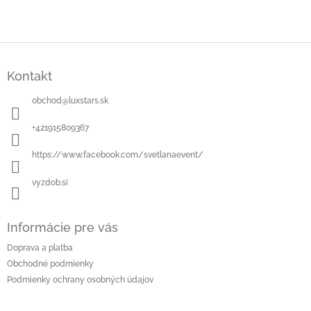
Z
á
Kontakt
p
ä
obchod
@
luxstars.sk
t
i
+421915809367
e
https://www.facebook.com/svetlanaevent/
vyzdob.si
Informácie pre vás
Doprava a platba
Obchodné podmienky
Podmienky ochrany osobných údajov