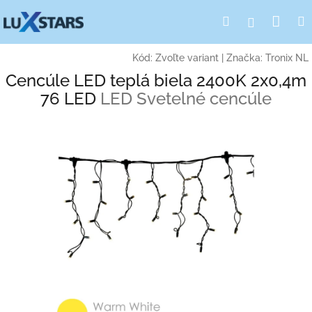
Prejsť
Nák
Hľadať
Prihlásen
na
obsah
koší
Kód:
Zvoľte variant
|
Značka:
Tronix NL
Cencúle LED teplá biela 2400K 2x0,4m
76 LED
LED Svetelné cencúle