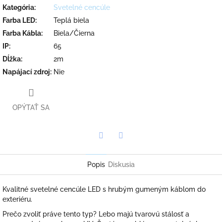
Kategória
:
Svetelné cencúle
Farba LED
:
Teplá biela
Farba Kábla
:
Biela/Čierna
IP
:
65
Dĺžka
:
2m
Napájací zdroj
:
Nie
OPÝTAŤ SA
Twitter
Facebook
Popis
Diskusia
Kvalitné svetelné cencúle LED s hrubým gumeným káblom do
exteriéru.
Prečo zvoliť práve tento typ? Lebo majú tvarovú stálosť a