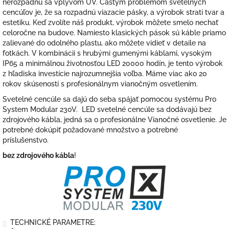
nerozpadnú sa vplyvom UV. Častým problémom svetelných
cencúľov je, že sa rozpadnú viazacie pásky, a výrobok stratí tvar a
estetiku. Keď zvolíte náš produkt, výrobok môžete smelo nechať
celoročne na budove. Namiesto klasických pások sú káble priamo
zalievané do odolného plastu, ako môžete vidieť v detaile na
fotkách. V kombinácii s hrubými gumenými káblami, vysokým
IP65 a minimálnou životnosťou LED 20000 hodín, je tento výrobok
z hľadiska investície najrozumnejšia voľba. Máme viac ako 20
rokov skúseností s profesionálnym vianočným osvetlením.
Svetelné cencúle sa dajú do seba spájať pomocou systému Pro
System Modular 230V. LED svetelné cencúle sa dodávajú bez
zdrojového kábla, jedná sa o profesionálne Vianočné osvetlenie. Je
potrebné dokúpiť požadované množstvo a potrebné
príslušenstvo.
bez zdrojového kábla
!
TECHNICKÉ PARAMETRE: